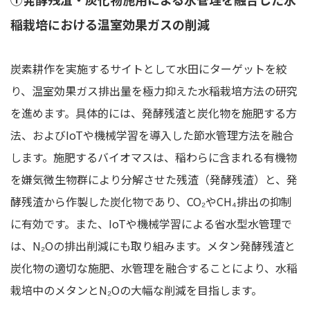
稲栽培における温室効果ガスの削減
炭素耕作を実施するサイトとして水田にターゲットを絞
り、温室効果ガス排出量を極力抑えた水稲栽培方法の研究
を進めます。具体的には、発酵残渣と炭化物を施肥する方
法、およびIoTや機械学習を導入した節水管理方法を融合
します。施肥するバイオマスは、稲わらに含まれる有機物
を嫌気微生物群により分解させた残渣（発酵残渣）と、発
酵残渣から作製した炭化物であり、CO₂やCH₄排出の抑制
に有効です。また、IoTや機械学習による省水型水管理で
は、N₂Oの排出削減にも取り組みます。メタン発酵残渣と
炭化物の適切な施肥、水管理を融合することにより、水稲
栽培中のメタンとN₂Oの大幅な削減を目指します。