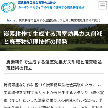
炭素循環型社会実現のための
カーボンネガティブの限界に挑戦する炭素耕作拠点
home
炭素耕作で生成する温室効果ガス削減と廃棄物処理技術の開発
炭素耕作で生成する温室効果ガス削減
と廃棄物処理技術の開発
炭素耕作で生成する温室効果ガス削減と廃棄物処
理技術の確立
持続可能な耕作に基づく炭素循環型社会実現のためには、
炭素耕作を実施するサイトから発生するメタンや亜酸化窒
素（N₂O）といった温室効果ガスの削減を行いながら、作
物の生産をしていく必要があります。これに加え、燃料生