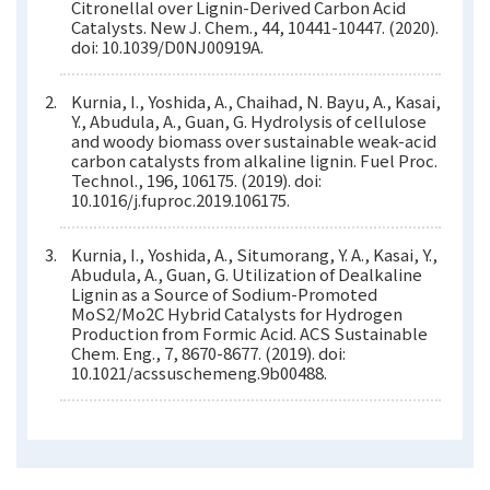
Citronellal over Lignin-Derived Carbon Acid
Catalysts. New J. Chem., 44, 10441-10447. (2020).
doi: 10.1039/D0NJ00919A.
Kurnia, I., Yoshida, A., Chaihad, N. Bayu, A., Kasai,
Y., Abudula, A., Guan, G. Hydrolysis of cellulose
and woody biomass over sustainable weak-acid
carbon catalysts from alkaline lignin. Fuel Proc.
Technol., 196, 106175. (2019). doi:
10.1016/j.fuproc.2019.106175.
Kurnia, I., Yoshida, A., Situmorang, Y. A., Kasai, Y.,
Abudula, A., Guan, G. Utilization of Dealkaline
Lignin as a Source of Sodium-Promoted
MoS2/Mo2C Hybrid Catalysts for Hydrogen
Production from Formic Acid. ACS Sustainable
Chem. Eng., 7, 8670-8677. (2019). doi:
10.1021/acssuschemeng.9b00488.