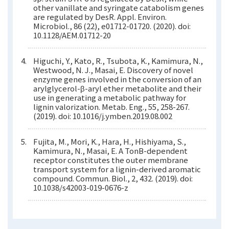
other vanillate and syringate catabolism genes
are regulated by DesR. Appl. Environ.
Microbiol., 86 (22), e01712-01720. (2020). doi:
10.1128/AEM.01712-20
Higuchi, Y., Kato, R., Tsubota, K., Kamimura, N.,
Westwood, N. J., Masai, E. Discovery of novel
enzyme genes involved in the conversion of an
arylglycerol-β-aryl ether metabolite and their
use in generating a metabolic pathway for
lignin valorization. Metab. Eng., 55, 258-267.
(2019). doi: 10.1016/j.ymben.2019.08.002
Fujita, M., Mori, K., Hara, H., Hishiyama, S.,
Kamimura, N., Masai, E. A TonB-dependent
receptor constitutes the outer membrane
transport system for a lignin-derived aromatic
compound. Commun. Biol., 2, 432. (2019). doi:
10.1038/s42003-019-0676-z