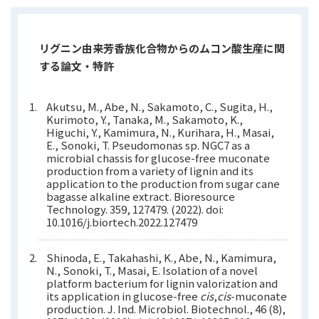
リグニン由来芳香族化合物からのムコン酸生産に関
する論文・特許
Akutsu, M., Abe, N., Sakamoto, C., Sugita, H.,
Kurimoto, Y., Tanaka, M., Sakamoto, K.,
Higuchi, Y., Kamimura, N., Kurihara, H., Masai,
E., Sonoki, T. Pseudomonas sp. NGC7 as a
microbial chassis for glucose-free muconate
production from a variety of lignin and its
application to the production from sugar cane
bagasse alkaline extract. Bioresource
Technology. 359, 127479. (2022). doi:
10.1016/j.biortech.2022.127479
Shinoda, E., Takahashi, K., Abe, N., Kamimura,
N., Sonoki, T., Masai, E. Isolation of a novel
platform bacterium for lignin valorization and
its application in glucose-free
cis
,
cis
-muconate
production. J. Ind. Microbiol. Biotechnol., 46 (8),