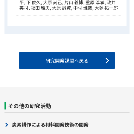
平, 下 俊久, 大原 尚己, 片山 義博, 重原 淳孝, 政井
英司, 福田 雅夫, 大原 誠資, 中村 雅哉, 大塚 祐一郎
研究開発課題へ戻る
その他の研究活動
炭素耕作による材料開発技術の開発