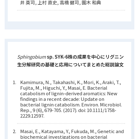
井 英司, 上村 直史, 高橋 健司, 園木 和典
Sphingobium
sp. SYK-6株の成果を中心にリグニン
生分解研究の基礎と応用についてまとめた総説論文
Kamimura, N., Takahashi, K., Mori, K., Araki, T.,
Fujita, M., Higuchi, Y., Masai, E. Bacterial
catabolism of lignin-derived aromatics: New
findings in a recent decade: Update on
bacterial lignin catabolism. Environ. Microbiol.
Rep., 9 (6), 679-705. (2017). doi: 10.1111/1758-
2229.12597.
Masai, E., Katayama, Y., Fukuda, M., Genetic and
biochemical investigations on bacterial