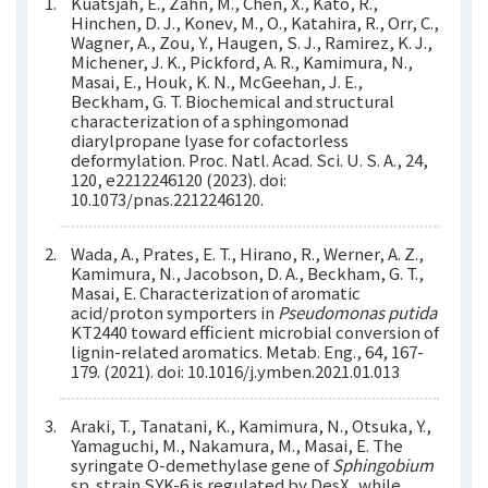
Kuatsjah, E., Zahn, M., Chen, X., Kato, R.,
Hinchen, D. J., Konev, M., O., Katahira, R., Orr, C.,
Wagner, A., Zou, Y., Haugen, S. J., Ramirez, K. J.,
Michener, J. K., Pickford, A. R., Kamimura, N.,
Masai, E., Houk, K. N., McGeehan, J. E.,
Beckham, G. T. Biochemical and structural
characterization of a sphingomonad
diarylpropane lyase for cofactorless
deformylation. Proc. Natl. Acad. Sci. U. S. A., 24,
120, e2212246120 (2023). doi:
10.1073/pnas.2212246120.
Wada, A., Prates, E. T., Hirano, R., Werner, A. Z.,
Kamimura, N., Jacobson, D. A., Beckham, G. T.,
Masai, E. Characterization of aromatic
acid/proton symporters in
Pseudomonas putida
KT2440 toward efficient microbial conversion of
lignin-related aromatics. Metab. Eng., 64, 167-
179. (2021). doi: 10.1016/j.ymben.2021.01.013
Araki, T., Tanatani, K., Kamimura, N., Otsuka, Y.,
Yamaguchi, M., Nakamura, M., Masai, E. The
syringate O-demethylase gene of
Sphingobium
sp. strain SYK-6 is regulated by DesX, while