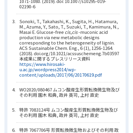
1071-1080. (2019). doi: 10.1007/s10295-019-
02190-6
Sonoki, T., Takahashi, K., Sugita, H., Hatamura,
M., Azuma, Y., Sato, T., Suzuki, T., Kamimura, N.,
Masai E. Glucose-free
cis
,
cis
-muconic acid
production via new metabolic designs
corresponding to the heterogeneity of lignin.
ACS Sustainable Chem. Eng., 6 (1), 1256-1264.
(2018). doi.org/10.1021/acssuschemeng.7b03597
本成果に関するプレスリリース資料
https://www.hirosaki-
u.ac.jp/wordpress2014/wp-
content/uploads/2017/06/20170619.pdf
WO2020/080467 ムコン酸産生形質転換微生物及び
その利用 園木 和典, 政井 英司, 上村 直史
特許 7083124号 ムコン酸産生形質転換微生物及び
その利用 園木 和典, 政井 英司, 上村 直史
特許 7067706号 形質転換微生物およびその利用 政