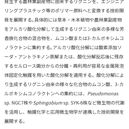
発生する農林業副産物に由来するリグニンを、エンジニア
リングプラスチック等のポリマー原料へと変換する技術開
発を展開する｡具体的には草本・木本植物や農林業副産物
をアルカリ酸化分解して生成するリグニン由来の多様な芳
香族化合物の混合物を、ムコン酸または3-カルボキシムコ
ノラクトンに集約する｡アルカリ酸化分解には酸素添加ソ
ーダ・アントラキノン蒸解または、酸化分解反応後に残存
するセルロース画分からの分離・再利用が容易な金属発泡
体固定化触媒を用いた酸化分解を適用する。酸化分解によ
り生成するリグニン由来の様々な化合物のムコン酸、3-カ
ルボキシムコノラクトンへの集約には、
Pseudomonas
sp. NGC7株や
Sphingobium
sp. SYK-6株など微生物の代謝
を活用し、触媒化学と応用微生物学が連携した技術開発を
展開する。