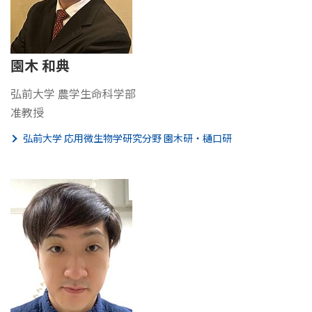
園木 和典
弘前大学 農学生命科学部
准教授
弘前大学 応用微生物学研究分野 園木研・樋口研