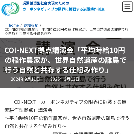
炭素循環型社会実現のための
カーボンネガティブの限界に挑戦する炭素耕作拠点
home
お知らせ
COI-NEXT拠点講演会「平均時給10円の稲作農家が、世界自然遺産の離島で行
う自然と共存する仕組み作り」
COI-NEXT拠点講演会「平均時給10円
の稲作農家が、世界自然遺産の離島で
行う自然と共存する仕組み作り」
最
2024年9月11日
2026年3月13日
終
更
新
日
時
COI-NEXT「カーボンネガティブの限界に挑戦する炭
:
素耕作型拠点」講演会
～平均時給10円の稲作農家が、世界自然遺産の離島で行う
自然と共存する仕組み作り～